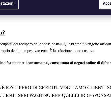
 al cliente una richiesta di pagamento delle spese postali indicate nell'or
stazioni
Acce
o per la sua decisione errata. Dopo aver ricevuto il pagamento, invier
ga?
uparsi del recupero delle spese postali. Questi crediti vengono affidat
 il proprio debito tempestivamente. È la soluzione meno costosa.
ino fortemente i consumatori, consentono ai negozi online di difende
 RECUPERO DI CREDITI. VOGLIAMO CLIENTI S
LIENTI SERI PAGHINO PER QUELLI IRRESPONSAB