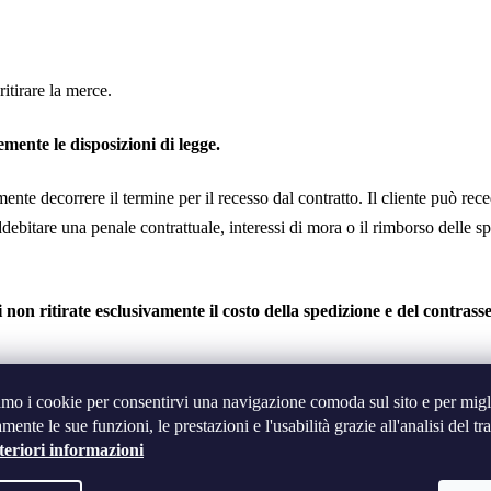
ritirare la merce.
emente le disposizioni di legge.
amente decorrere il termine per il recesso dal contratto. Il cliente può re
 addebitare una penale contrattuale, interessi di mora o il rimborso delle
 non ritirate esclusivamente il costo della spedizione e del contrass
amo i cookie per consentirvi una navigazione comoda sul sito e per migl
 ancora interessato
- è sufficiente contattarci. Vi rispediremo la merce 
mente le sue funzioni, le prestazioni e l'usabilità grazie all'analisi del tra
teriori informazioni