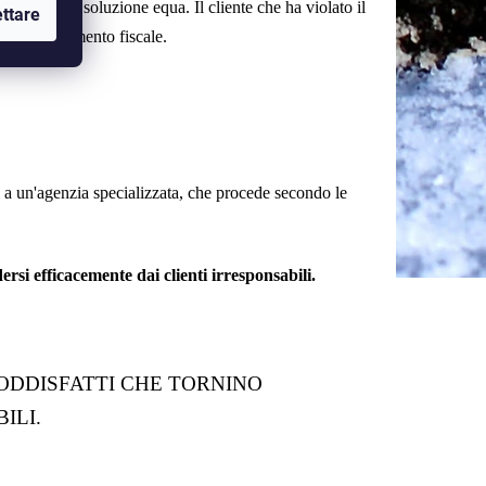
dine. È una soluzione equa. Il cliente che ha violato il
ttare
emo il documento fiscale.
i a un'agenzia specializzata, che procede secondo le
rsi efficacemente dai clienti irresponsabili.
ODDISFATTI CHE TORNINO
ILI.