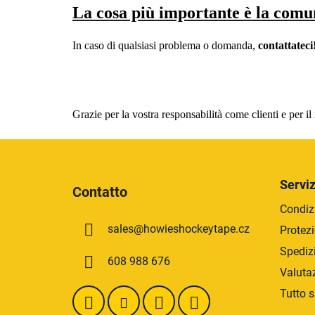
La cosa più importante è la comu
In caso di qualsiasi problema o domanda,
contattateci
Grazie per la vostra responsabilità come clienti e per il 
P
i
Serviz
Contatto
è
Condizi
d
sales
@
howieshockeytape.cz
Protezi
i
p
Spediz
608 988 676
a
Valuta
g
Tutto s
i