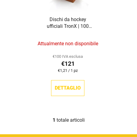
o
d
d
e
Dischi da hockey
e
i
ufficiali TronX | 100
i
p
dischi
p
r
Attualmente non disponibile
r
o
o
d
€100 IVA esclusa
d
o
€121
o
t
Prezzo
€1,21 / 1 pz
t
della
t
misura:
t
i
DETTAGLIO
i
1
totale articoli
C
o
n