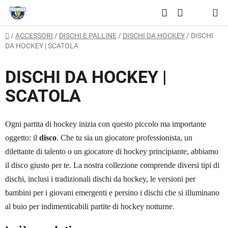
Vai
Ricerca
al
CARRELLO
contenuto
Casa
/
ACCESSORI
/
DISCHI E PALLINE
/
DISCHI DA HOCKEY
/
DISCHI
DELLA
DA HOCKEY | SCATOLA
SPESA
DISCHI DA HOCKEY |
SCATOLA
Ogni partita di hockey inizia con questo piccolo ma importante
oggetto: il
disco
. Che tu sia un giocatore professionista, un
dilettante di talento o un giocatore di hockey principiante, abbiamo
il disco giusto per te. La nostra collezione comprende diversi tipi di
dischi, inclusi i tradizionali dischi da hockey, le versioni per
bambini per i giovani emergenti e persino i dischi che si illuminano
.
al buio per indimenticabili partite di hockey notturne