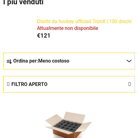
I più venduti
Dischi da hockey ufficiali TronX | 100 dischi
Attualmente non disponibile
€121
O
Ordina per:
Meno costoso
r
d
i
FILTRO APERTO
n
a
E
m
l
e
e
n
n
t
c
o