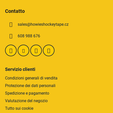
P
t
i
r
Contatto
è
o
d
l
sales
@
howieshockeytape.cz
i
l
i
p
608 988 676
d
a
e
g
l
i
l
n
'
a
e
Servizio clienti
l
e
Condizioni generali di vendita
n
Protezione dei dati personali
c
Spedizione e pagamento
o
Valutazione del negozio
Tutto sui cookie