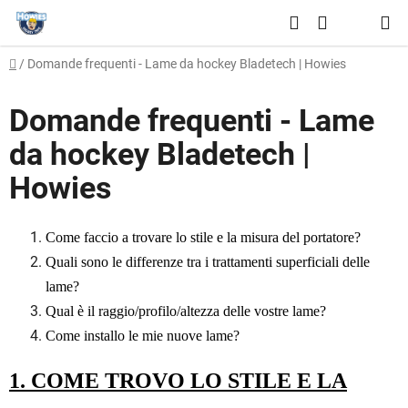
Vai
Ricerca
al
CARRELLO
contenuto
Casa
/
Domande frequenti - Lame da hockey Bladetech | Howies
DELLA
SPESA
Domande frequenti - Lame
da hockey Bladetech |
Howies
Come faccio a trovare lo stile e la misura del portatore?
Quali sono le differenze tra i trattamenti superficiali delle
lame?
Qual è il raggio/profilo/altezza delle vostre lame?
Come installo le mie nuove lame?
1. COME TROVO LO STILE E LA