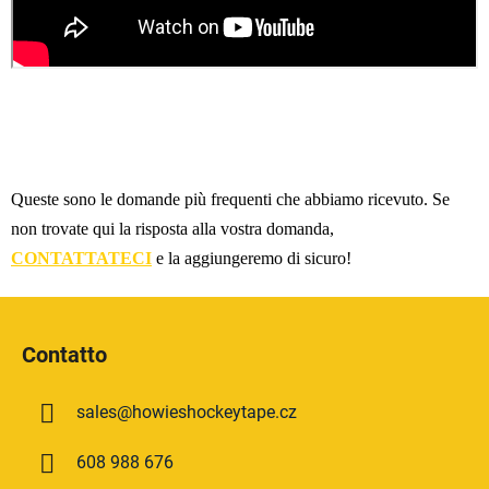
Queste sono le domande più frequenti che abbiamo ricevuto. Se
non trovate qui la risposta alla vostra domanda,
CONTATTATECI
e la aggiungeremo di sicuro!
P
i
Contatto
è
d
sales
@
howieshockeytape.cz
i
p
608 988 676
a