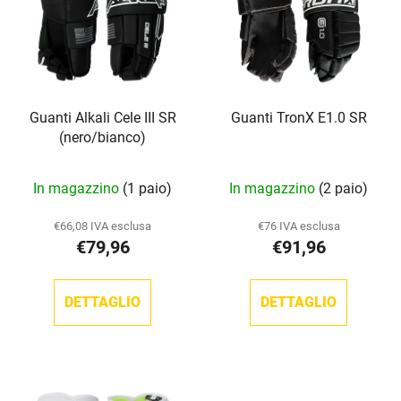
e
n
n
t
c
o
o
d
d
e
Guanti Alkali Cele III SR
Guanti TronX E1.0 SR
e
i
(nero/bianco)
i
p
p
r
In magazzino
(1 paio)
In magazzino
(2 paio)
r
o
o
d
€66,08 IVA esclusa
€76 IVA esclusa
d
o
€79,96
€91,96
o
t
t
t
DETTAGLIO
DETTAGLIO
t
i
i