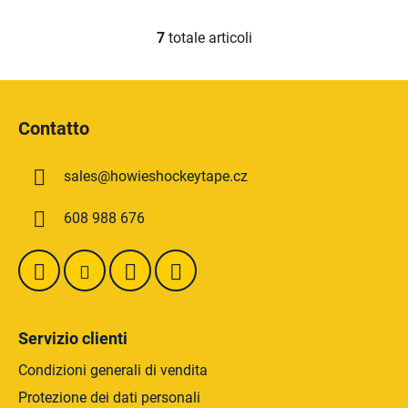
7
totale articoli
C
o
n
P
t
i
r
Contatto
è
o
d
l
sales
@
howieshockeytape.cz
i
l
i
p
608 988 676
d
a
e
g
l
i
l
n
'
a
e
Servizio clienti
l
e
Condizioni generali di vendita
n
Protezione dei dati personali
c