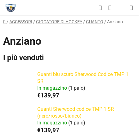
Vai
Ricerca
al
CARRELLO
contenuto
Casa
/
ACCESSORI
/
GIOCATORE DI HOCKEY
/
GUANTO
/
Anziano
DELLA
SPESA
Anziano
I più venduti
Guanti blu scuro Sherwood Codice TMP 1
SR
In magazzino
(1 paio)
€139,97
Guanti Sherwood codice TMP 1 SR
(nero/rosso/bianco)
In magazzino
(1 paio)
€139,97