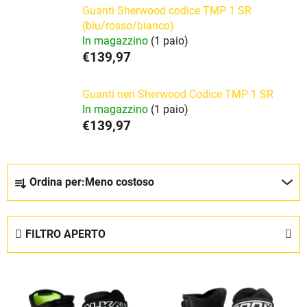
Guanti Sherwood codice TMP 1 SR
(blu/rosso/bianco)
In magazzino
(1 paio)
€139,97
Guanti neri Sherwood Codice TMP 1 SR
In magazzino
(1 paio)
€139,97
O
Ordina per:
Meno costoso
r
d
i
FILTRO APERTO
n
a
E
m
l
e