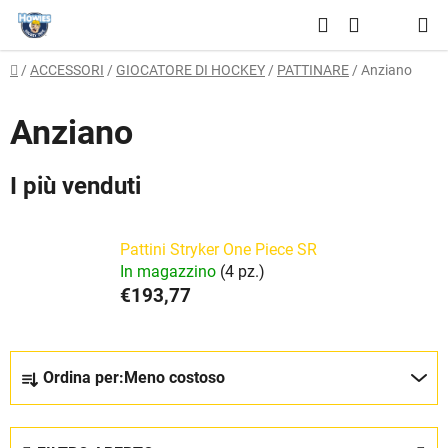
Vai
Ricerca
al
CARRELLO
contenuto
Casa
/
ACCESSORI
/
GIOCATORE DI HOCKEY
/
PATTINARE
/
Anziano
DELLA
SPESA
Anziano
I più venduti
Pattini Stryker One Piece SR
In magazzino
(4 pz.)
€193,77
O
Ordina per:
Meno costoso
r
d
i