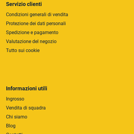
a
e
Servizio clienti
l
e
Condizioni generali di vendita
n
Protezione dei dati personali
c
Spedizione e pagamento
o
Valutazione del negozio
Tutto sui cookie
Informazioni utili
Ingrosso
Vendita di squadra
Chi siamo
Blog