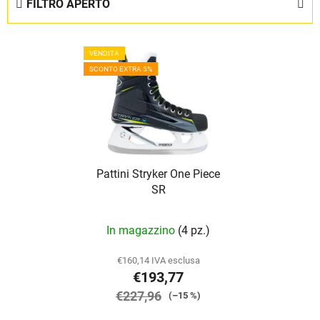
FILTRO APERTO
n
a
E
m
VENDITA
l
e
SCONTO EXTRA 5%
e
n
n
t
c
o
o
d
d
e
Pattini Stryker One Piece
e
i
SR
i
p
p
r
La
In magazzino
(4 pz.)
r
o
valutazione
o
d
media
€160,14 IVA esclusa
d
o
€193,77
del
o
t
€227,96
prodotto
(–15 %)
t
t
è