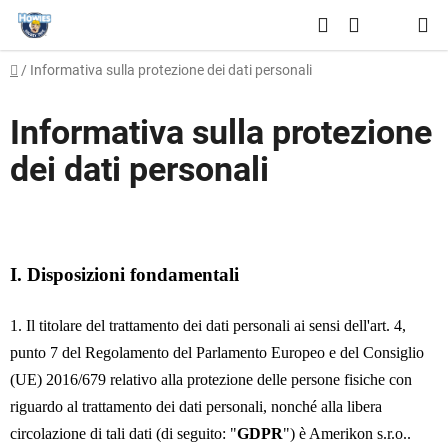
Vai
Ricerca
al
CARRELLO
contenuto
Casa
/
Informativa sulla protezione dei dati personali
DELLA
SPESA
Informativa sulla protezione
dei dati personali
I.
Disposizioni fondamentali
1. Il titolare del trattamento dei dati personali ai sensi dell'art. 4,
punto 7 del Regolamento del Parlamento Europeo e del Consiglio
(UE) 2016/679 relativo alla protezione delle persone fisiche con
riguardo al trattamento dei dati personali, nonché alla libera
circolazione di tali dati (di seguito: "
GDPR
") è
Amerikon s.r.o.
.