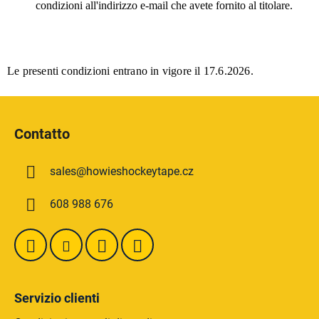
condizioni all'indirizzo e-mail che avete fornito al titolare.
Le presenti condizioni entrano in vigore il 17.6.2026.
P
i
Contatto
è
d
sales
@
howieshockeytape.cz
i
p
608 988 676
a
g
i
n
a
Servizio clienti