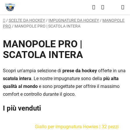
Vai
Ricerca
al
CARRELLO
contenuto
Casa
/
SCELTE DA HOCKEY
/
IMPUGNATURE DA HOCKEY
/
MANOPOLE
DELLA
PRO
/
MANOPOLE PRO | SCATOLA INTERA
SPESA
MANOPOLE PRO |
SCATOLA INTERA
Scopri un'ampia selezione di
prese da hockey
offerte in una
scatola intera
. Le nostre impugnature sono della
più alta
qualità al mondo
e sono progettate per offrire il massimo
comfort e controllo durante il gioco.
I più venduti
Giallo per impugnatura Howies | 32 pezzi