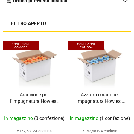
Ordina per:
Meno costoso
r
d
i
FILTRO APERTO
n
a
E
m
CONFEZIONE
CONFEZIONE
l
COMODA
COMODA
e
e
n
n
t
c
o
o
d
d
e
Arancione per
Azzurro chiaro per
e
i
l'impugnatura Howies |
impugnatura Howies |
i
p
32 pezzi
32 pezzi
p
r
In magazzino
(3 confezione)
In magazzino
(1 confezione)
r
o
o
d
€157,58 IVA esclusa
€157,58 IVA esclusa