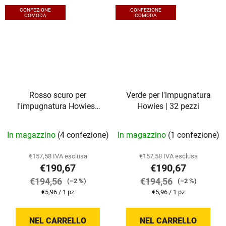
CONFEZIONE
CONFEZIONE
COMODA
COMODA
Rosso scuro per
Verde per l'impugnatura
l'impugnatura Howies |
Howies | 32 pezzi
32 pezzi
In magazzino
(4 confezione)
In magazzino
(1 confezione)
€157,58 IVA esclusa
€157,58 IVA esclusa
€190,67
€190,67
€194,56
€194,56
(–2 %)
(–2 %)
Prezzo
Prezzo
€5,96 / 1 pz
€5,96 / 1 pz
della
della
misura:
misura:
NEL CARRELLO
NEL CARRELLO