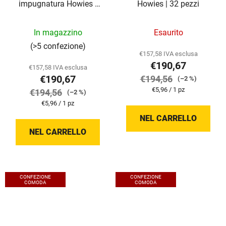
impugnatura Howies |
Howies | 32 pezzi
32 pezzi
In magazzino
Esaurito
(>5 confezione)
€157,58 IVA esclusa
€190,67
€157,58 IVA esclusa
€190,67
€194,56
(–2 %)
Prezzo
€5,96 / 1 pz
€194,56
(–2 %)
della
Prezzo
€5,96 / 1 pz
misura:
della
NEL CARRELLO
misura:
NEL CARRELLO
CONFEZIONE
CONFEZIONE
COMODA
COMODA