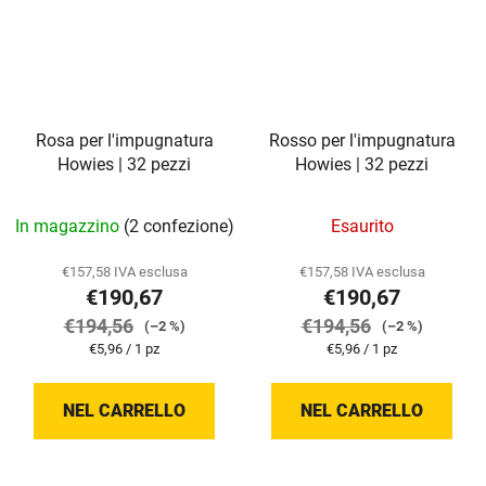
Rosa per l'impugnatura
Rosso per l'impugnatura
Howies | 32 pezzi
Howies | 32 pezzi
In magazzino
(2 confezione)
Esaurito
€157,58 IVA esclusa
€157,58 IVA esclusa
€190,67
€190,67
€194,56
€194,56
(–2 %)
(–2 %)
Prezzo
Prezzo
€5,96 / 1 pz
€5,96 / 1 pz
della
della
misura:
misura:
NEL CARRELLO
NEL CARRELLO