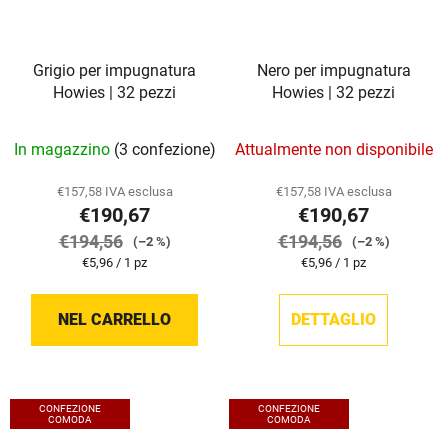
Grigio per impugnatura
Nero per impugnatura
Howies | 32 pezzi
Howies | 32 pezzi
In magazzino
(3 confezione)
Attualmente non disponibile
€157,58 IVA esclusa
€157,58 IVA esclusa
€190,67
€190,67
€194,56
€194,56
(–2 %)
(–2 %)
Prezzo
Prezzo
€5,96 / 1 pz
€5,96 / 1 pz
della
della
misura:
misura:
NEL CARRELLO
DETTAGLIO
CONFEZIONE
CONFEZIONE
COMODA
COMODA