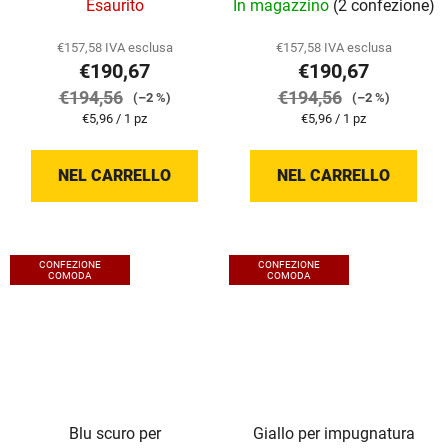
Esaurito
In magazzino
(2 confezione)
€157,58 IVA esclusa
€157,58 IVA esclusa
€190,67
€190,67
€194,56
€194,56
(–2 %)
(–2 %)
Prezzo
Prezzo
€5,96 / 1 pz
€5,96 / 1 pz
della
della
misura:
misura:
NEL CARRELLO
NEL CARRELLO
CONFEZIONE
CONFEZIONE
COMODA
COMODA
Blu scuro per
Giallo per impugnatura