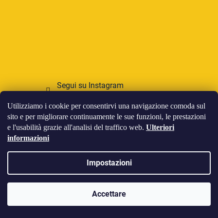
Segui su Instagram
Utilizziamo i cookie per consentirvi una navigazione comoda sul
Accettiamo pagamenti online
sito e per migliorare continuamente le sue funzioni, le prestazioni
e l'usabilità grazie all'analisi del traffico web.
Ulteriori
informazioni
Impostazioni
Creato da Shoptet
Accettare
Copyright 2026
HOWIES
. Tutti i diritti riservati.
Modifica
delle impostazioni dei cookie