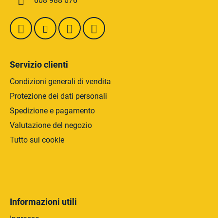
608 988 676
a
'
g
e
l
i
e
n
n
a
c
Servizio clienti
o
Condizioni generali di vendita
Protezione dei dati personali
Spedizione e pagamento
Valutazione del negozio
Tutto sui cookie
Informazioni utili