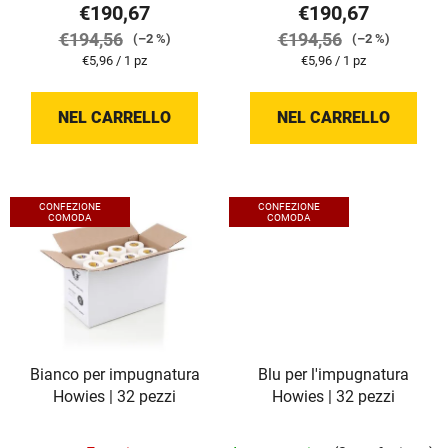
d
o
€190,67
€190,67
o
t
€194,56
€194,56
(–2 %)
(–2 %)
t
t
Prezzo
Prezzo
€5,96 / 1 pz
€5,96 / 1 pz
t
della
della
i
misura:
misura:
i
NEL CARRELLO
NEL CARRELLO
CONFEZIONE
CONFEZIONE
COMODA
COMODA
Bianco per impugnatura
Blu per l'impugnatura
Howies | 32 pezzi
Howies | 32 pezzi