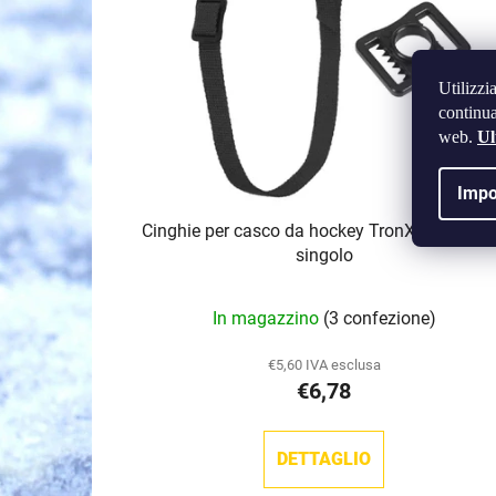
c
o
d
Utilizzi
e
continua
i
web.
Ul
p
r
Impo
o
Cinghie per casco da hockey TronX a fissagg
d
singolo
o
t
In magazzino
(3 confezione)
t
i
€5,60 IVA esclusa
€6,78
DETTAGLIO