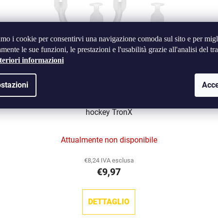
amo i cookie per consentirvi una navigazione comoda sul sito e per migl
mente le sue funzioni, le prestazioni e l'usabilità grazie all'analisi del tra
teriori informazioni
stazioni
Acce
io
Orecchie di ricambio bianche per casco da
O
hockey TronX
Attualmente non disponibile
€8,24 IVA esclusa
€9,97
DETTAGLIO