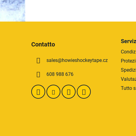
P
i
Serviz
Contatto
è
Condizi
d
sales
@
howieshockeytape.cz
Protezi
i
p
Spediz
608 988 676
a
Valuta
g
Tutto s
i
n
a