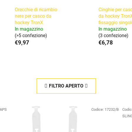
Orecchie di ricambio
Cinghie per cas
nere per casco da
da hockey Tron
hockey TronX
fissaggio singol
In magazzino
In magazzino
(>5 confezione)
(3 confezione)
€9,97
€6,78
FILTRO APERTO
RAPS
Codice:
17232/B
Codic
SLIN