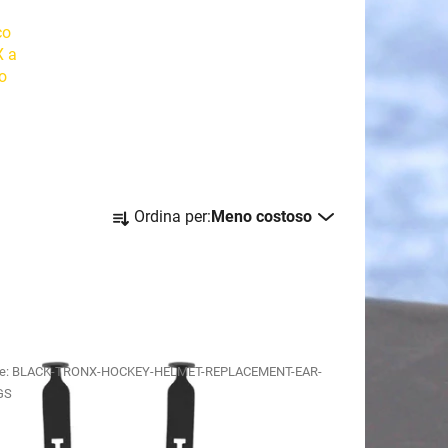
co
X a
o
O
Ordina per:
Meno costoso
r
d
i
n
a
m
e:
BLACK-TRONX-HOCKEY-HELMET-REPLACEMENT-EAR-
e
GS
n
t