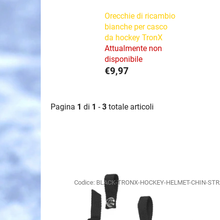
Orecchie di ricambio
bianche per casco
da hockey TronX
Attualmente non
disponibile
€9,97
Pagina
1
di
1
-
3
totale articoli
E
l
Codice:
BLACK-TRONX-HOCKEY-HELMET-CHIN-ST
e
n