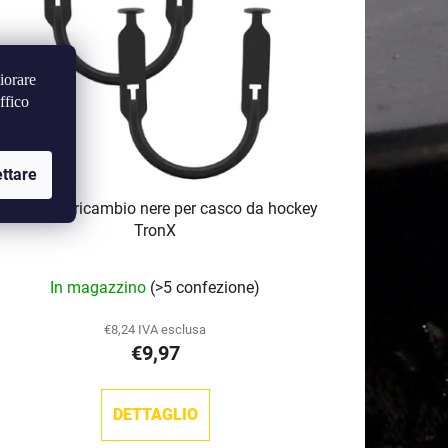
o
d
e
iorare
i
ffico
p
r
o
ttare
d
recchie di ricambio nere per casco da hockey
o
TronX
t
t
In magazzino
(>5 confezione)
i
€8,24 IVA esclusa
€9,97
DETTAGLIO