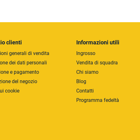
C
o
n
t
r
io clienti
Informazioni utili
o
oni generali di vendita
Ingrosso
l
l
one dei dati personali
Vendita di squadra
i
ione e pagamento
Chi siamo
d
zione del negozio
Blog
e
l
ui cookie
Contatti
l
Programma fedeltà
'
e
l
e
n
c