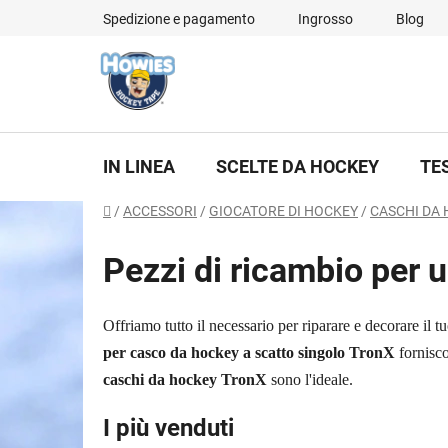
Vai
Spedizione e pagamento
Ingrosso
Blog
al
contenuto
IN LINEA
SCELTE DA HOCKEY
TE
Casa
/
ACCESSORI
/
GIOCATORE DI HOCKEY
/
CASCHI DA 
Pezzi di ricambio per 
Offriamo tutto il necessario per riparare e decorare il t
per casco da hockey a scatto singolo TronX
fornisco
caschi da hockey TronX
sono l'ideale.
I più venduti