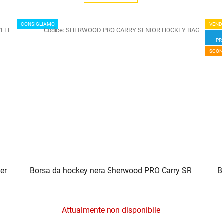
CONSIGLIAMO
VEND
/LEF
Codice:
SHERWOOD PRO CARRY SENIOR HOCKEY BAG
PR
SCON
er
Borsa da hockey nera Sherwood PRO Carry SR
B
La
Attualmente non disponibile
valutazione