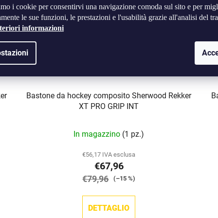
amo i cookie per consentirvi una navigazione comoda sul sito e per migl
mente le sue funzioni, le prestazioni e l'usabilità grazie all'analisi del tra
teriori informazioni
stazioni
Acce
er
Bastone da hockey composito Sherwood Rekker
B
XT PRO GRIP INT
In magazzino
(1 pz.)
€56,17 IVA esclusa
€67,96
€79,96
(–15 %)
DETTAGLIO