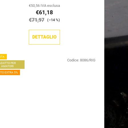
t
€50,56 IVA esclusa
t
€61,18
i
€71,97
(–14 %)
DETTAGLIO
ITA
Codice:
8086/RIG
ADATTO PER
AMATORI
TO EXTRA 5%