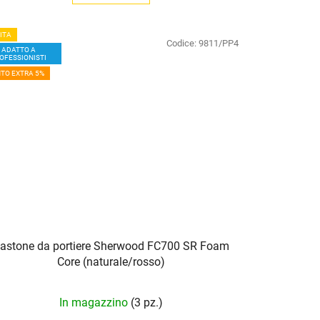
ITA
Codice:
9811/PP4
ADATTO A
OFESSIONISTI
TO EXTRA 5%
astone da portiere Sherwood FC700 SR Foam
Core (naturale/rosso)
In magazzino
(3 pz.)