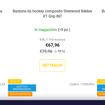
de
Bastone da hockey composito Sherwood Rekker
B
XT Grip INT
In magazzino
(>5 pz.)
€56,17 IVA esclusa
€67,96
€79,96
(–15 %)
DETTAGLIO
VENDITA
VEND
FLEX
Codice:
17205/RIG
ADATTO A
PROFESSIONISTI
PR
SCONTO EXTRA 5%
SCON