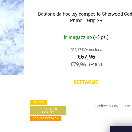
Bastone da hockey composito Sherwood Co
Prime II Grip SR
In magazzino
(>5 pz.)
€56,17 IVA esclusa
€67,96
€79,96
(–15 %)
DETTAGLIO
VENDITA
Codice:
8095/LEF/75
ADATTO PER
AMATORI
SCONTO EXTRA 5%