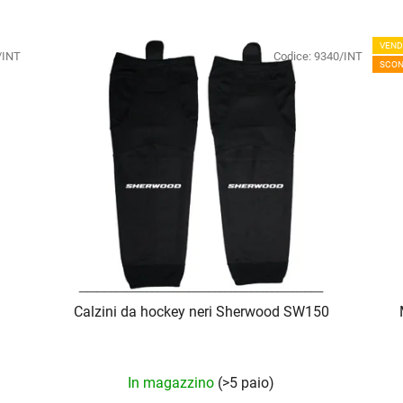
VEND
/INT
Codice:
9340/INT
SCON
Calzini da hockey neri Sherwood SW150
La
In magazzino
(>5 paio)
valutazione