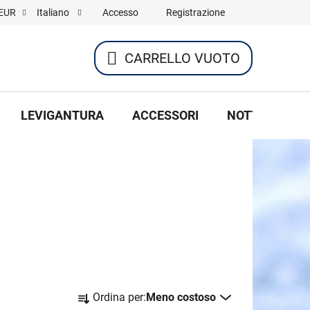
Accesso
Registrazione
EUR
Italiano
CARRELLO VUOTO
CARRELLO
DELLA
LEVIGANTURA
ACCESSORI
NOTTE DI HOC
SPESA
O
Ordina per:
Meno costoso
r