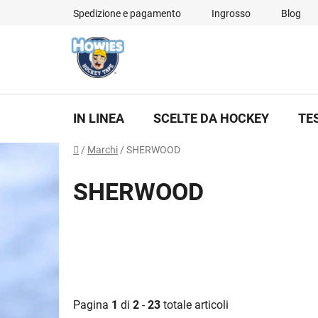
Vai
Spedizione e pagamento
Ingrosso
Blog
al
contenuto
IN LINEA
SCELTE DA HOCKEY
TE
Casa
/
Marchi
/
SHERWOOD
SHERWOOD
Pagina
1
di
2
-
23
totale articoli