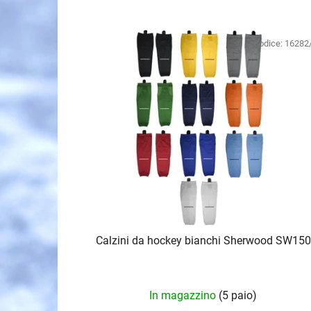
E
l
Codice:
16282
e
n
c
o
d
e
i
p
r
o
Calzini da hockey bianchi Sherwood SW150
d
o
t
In magazzino
(5 paio)
t