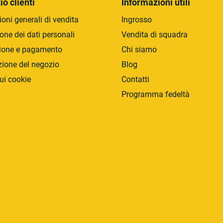
e
io clienti
Informazioni utili
i
d
oni generali di vendita
Ingrosso
e
one dei dati personali
Vendita di squadra
l
ione e pagamento
Chi siamo
l
'
zione del negozio
Blog
e
ui cookie
Contatti
l
e
Programma fedeltà
n
c
o