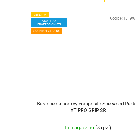
VENDITA
Codice:
17199
ADATTO A
PROFESSIONISTI
SCONTO EXTRA 5%
Bastone da hockey composito Sherwood Rekk
XT PRO GRIP SR
In magazzino
(>5 pz.)