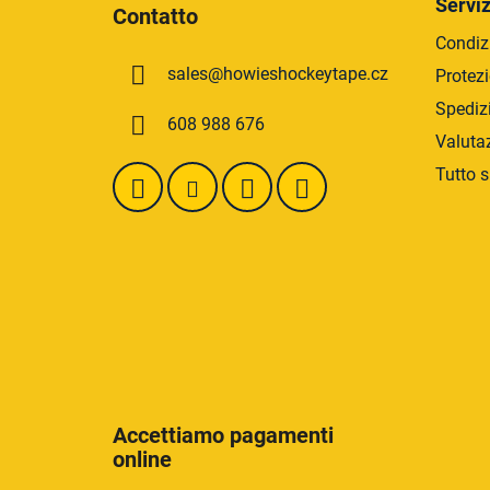
i
Serviz
Contatto
è
Condizi
d
sales
@
howieshockeytape.cz
Protezi
i
p
Spediz
608 988 676
a
Valuta
g
Tutto s
i
n
a
Accettiamo pagamenti
online