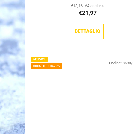
i
€18,16 IVA esclusa
€21,97
DETTAGLIO
VENDITA
Codice:
8683/
SCONTO EXTRA 5%