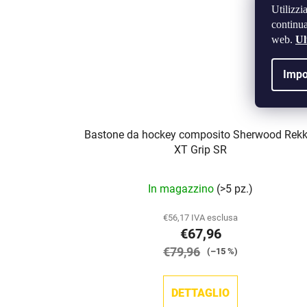
Utilizzi
continua
web.
Ul
Impo
Bastone da hockey composito Sherwood Rekk
XT Grip SR
In magazzino
(>5 pz.)
€56,17 IVA esclusa
€67,96
€79,96
(–15 %)
DETTAGLIO