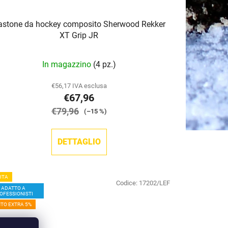
astone da hockey composito Sherwood Rekker
XT Grip JR
In magazzino
(4 pz.)
€56,17 IVA esclusa
€67,96
€79,96
(–15 %)
DETTAGLIO
ITA
Codice:
17202/LEF
ADATTO A
OFESSIONISTI
TO EXTRA 5%