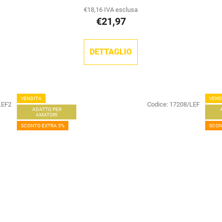
media
€18,16 IVA esclusa
€21,97
del
prodotto
è
DETTAGLIO
5,0
su
5
VENDITA
VEND
stelle.
LEF2
Codice:
17208/LEF
ADATTO PER
AMATORI
SCONTO EXTRA 5%
SCON