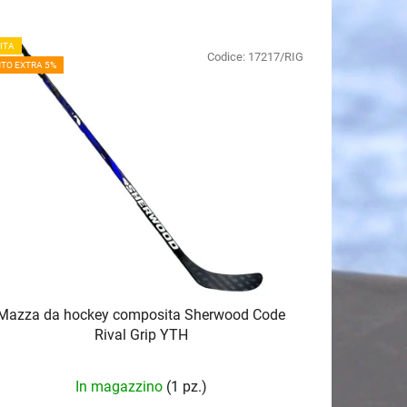
d
i
ITA
Codice:
17217/RIG
n
TO EXTRA 5%
a
m
e
n
t
o
d
e
i
p
Mazza da hockey composita Sherwood Code
r
Rival Grip YTH
o
d
In magazzino
(1 pz.)
o