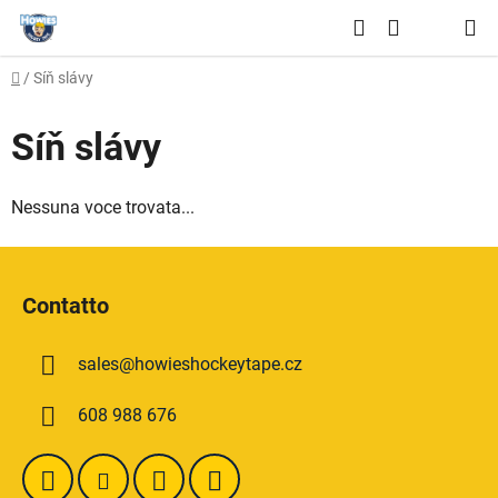
Vai
Ricerca
al
CARRELLO
contenuto
Casa
/
Síň slávy
DELLA
SPESA
Síň slávy
Nessuna voce trovata...
P
i
Contatto
è
d
sales
@
howieshockeytape.cz
i
p
608 988 676
a
g
i