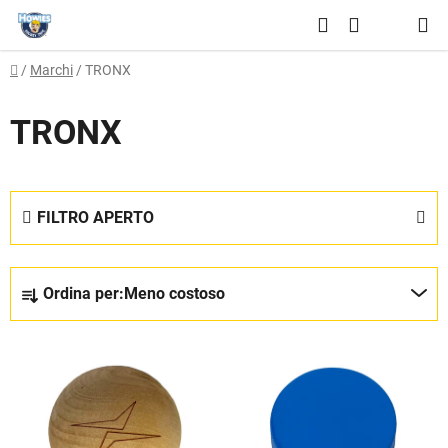
Vai
Ricerca
al
CARRELLO
contenuto
Casa
/
Marchi
/
TRONX
DELLA
SPESA
TRONX
FILTRO APERTO
O
Ordina per:
Meno costoso
r
d
E
i
l
n
e
a
n
m