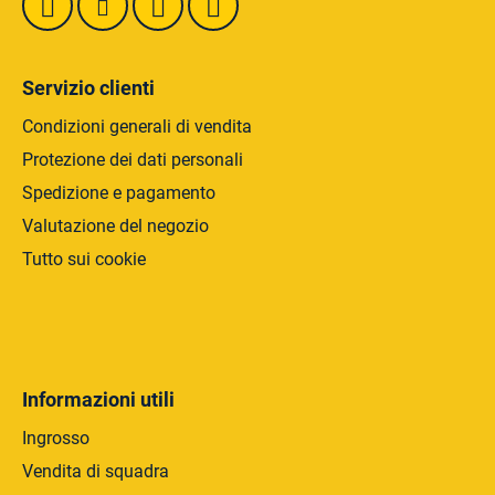
l
i
e
n
n
a
c
Servizio clienti
o
Condizioni generali di vendita
Protezione dei dati personali
Spedizione e pagamento
Valutazione del negozio
Tutto sui cookie
Informazioni utili
Ingrosso
Vendita di squadra