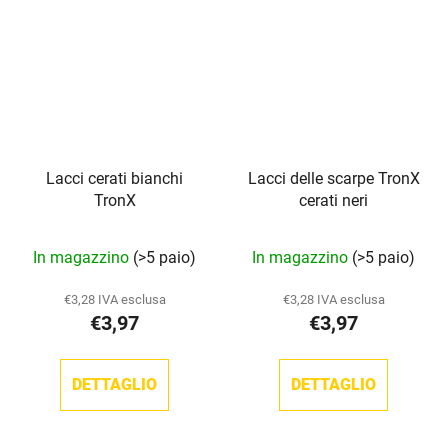
Lacci cerati bianchi
Lacci delle scarpe TronX
TronX
cerati neri
La
In magazzino
(>5 paio)
In magazzino
(>5 paio)
valutazione
media
€3,28 IVA esclusa
€3,28 IVA esclusa
€3,97
€3,97
del
prodotto
è
DETTAGLIO
DETTAGLIO
5,0
su