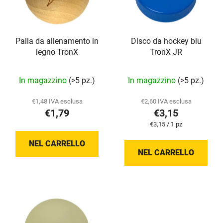
c
e
o
n
d
t
Palla da allenamento in
Disco da hockey blu
e
o
legno TronX
TronX JR
i
d
p
e
In magazzino
(>5 pz.)
In magazzino
(>5 pz.)
r
i
o
p
€1,48 IVA esclusa
€2,60 IVA esclusa
d
r
€1,79
€3,15
o
o
Prezzo
€3,15 / 1 pz
t
d
della
misura:
NEL CARRELLO
t
o
NEL CARRELLO
i
t
t
i