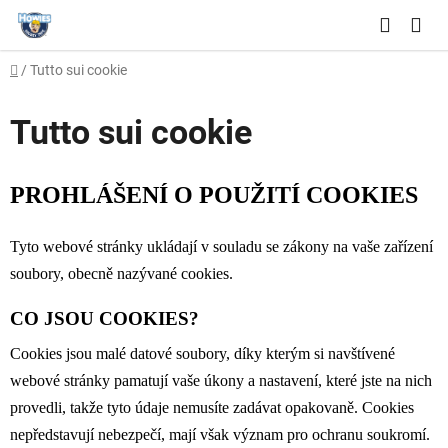
Vai
Ricerc
al
CAR
contenuto
Casa
/
Tutto sui cookie
DEL
SPE
Tutto sui cookie
PROHLÁŠENÍ O POUŽITÍ COOKIES
Tyto webové stránky ukládají v souladu se zákony na vaše zařízení
soubory, obecně nazývané cookies.
CO JSOU COOKIES?
Cookies jsou malé datové soubory, díky kterým si navštívené
webové stránky pamatují vaše úkony a nastavení, které jste na nich
provedli, takže tyto údaje nemusíte zadávat opakovaně. Cookies
nepředstavují nebezpečí, mají však význam pro ochranu soukromí.