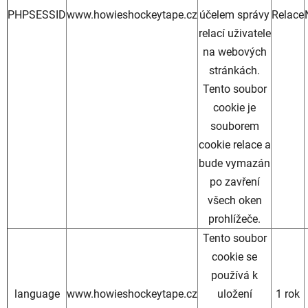
PHPSESSID
www.howieshockeytape.cz
účelem správy
Relace
relací uživatele
na webových
stránkách.
Tento soubor
cookie je
souborem
cookie relace a
bude vymazán
po zavření
všech oken
prohlížeče.
Tento soubor
cookie se
používá k
language
www.howieshockeytape.cz
uložení
1 rok