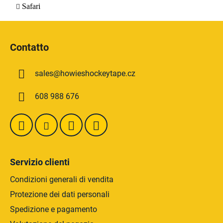
Safari
P
i
Contatto
è
d
sales
@
howieshockeytape.cz
i
p
608 988 676
a
g
i
n
a
Servizio clienti
Condizioni generali di vendita
Protezione dei dati personali
Spedizione e pagamento