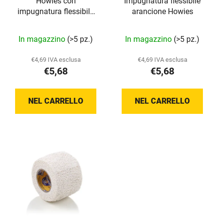
Howies con
Impugnatura flessibile
e
i
impugnatura flessibile
arancione Howies
i
p
viola
p
r
In magazzino
(>5 pz.)
In magazzino
(>5 pz.)
r
o
o
d
€4,69 IVA esclusa
€4,69 IVA esclusa
d
o
€5,68
€5,68
o
t
t
t
NEL CARRELLO
NEL CARRELLO
t
i
i