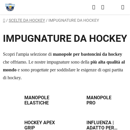
Vai
Ricerca
al
CARRELLO
contenuto
Casa
/
SCELTE DA HOCKEY
/
IMPUGNATURE DA HOCKEY
DELLA
SPESA
IMPUGNATURE DA HOCKEY
Scopri l'ampia selezione di
manopole per bastoncini da hockey
che offriamo. Le nostre impugnature sono della
più alta qualità al
mondo
e sono progettate per soddisfare le esigenze di ogni partita
di hockey.
MANOPOLE
MANOPOLE
ELASTICHE
PRO
HOCKEY APEX
INFLUENZA |
GRIP
ADATTO PER