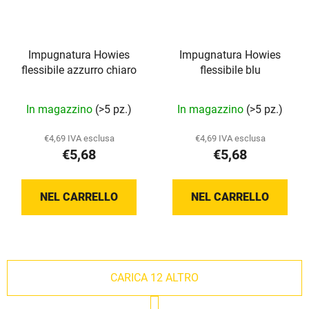
Impugnatura Howies
Impugnatura Howies
flessibile azzurro chiaro
flessibile blu
La
La
In magazzino
(>5 pz.)
In magazzino
(>5 pz.)
valutazione
valutazione
media
media
€4,69 IVA esclusa
€4,69 IVA esclusa
€5,68
€5,68
del
del
prodotto
prodotto
è
è
NEL CARRELLO
NEL CARRELLO
5,0
5,0
su
su
5
5
stelle.
stelle.
CARICA 12 ALTRO
P