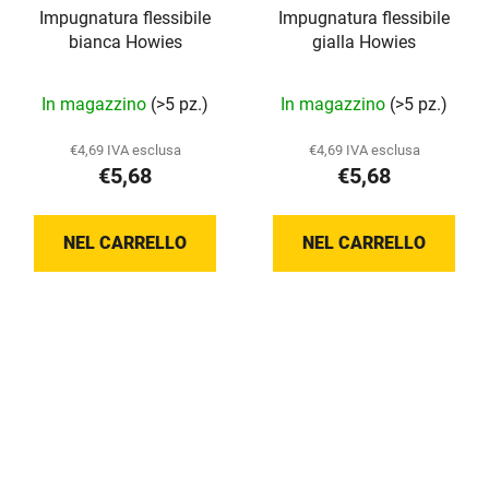
Impugnatura flessibile
Impugnatura flessibile
bianca Howies
gialla Howies
La
In magazzino
(>5 pz.)
In magazzino
(>5 pz.)
valutazione
media
€4,69 IVA esclusa
€4,69 IVA esclusa
€5,68
€5,68
del
prodotto
è
NEL CARRELLO
NEL CARRELLO
5,0
su
5
stelle.