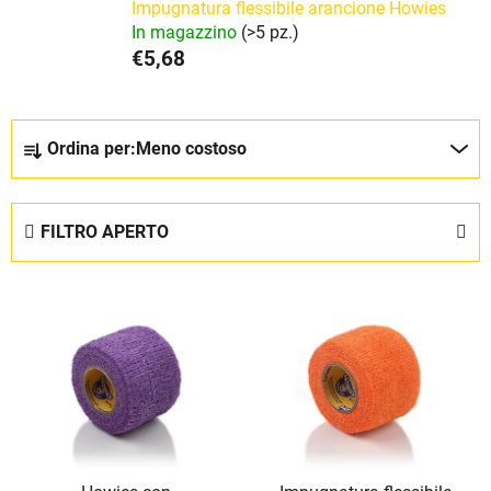
Impugnatura flessibile arancione Howies
In magazzino
(>5 pz.)
€5,68
O
Ordina per:
Meno costoso
r
d
i
FILTRO APERTO
n
a
E
m
l
e
e
n
n
t
c
o
o
d
d
e