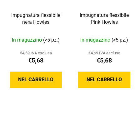
Impugnatura flessibile
Impugnatura flessibile
nera Howies
Pink Howies
La
In magazzino
(>5 pz.)
In magazzino
(>5 pz.)
valutazione
media
€4,69 IVA esclusa
€4,69 IVA esclusa
€5,68
€5,68
del
prodotto
è
NEL CARRELLO
NEL CARRELLO
5,0
su
5
stelle.