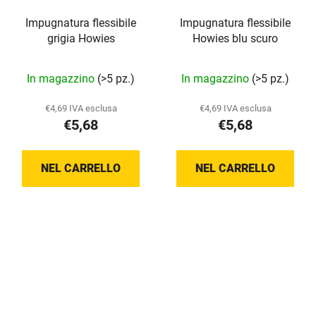
Impugnatura flessibile
Impugnatura flessibile
grigia Howies
Howies blu scuro
La
In magazzino
(>5 pz.)
In magazzino
(>5 pz.)
valutazione
media
€4,69 IVA esclusa
€4,69 IVA esclusa
€5,68
€5,68
del
prodotto
è
NEL CARRELLO
NEL CARRELLO
5,0
su
5
stelle.