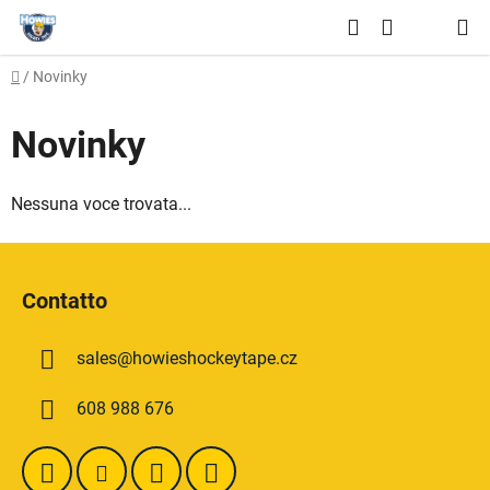
Vai
Ricerca
al
CARRELLO
contenuto
Casa
/
Novinky
DELLA
SPESA
Novinky
Nessuna voce trovata...
P
i
Contatto
è
d
sales
@
howieshockeytape.cz
i
p
608 988 676
a
g
i